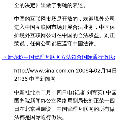
全的决定》里做了明确的表述。
中国的互联网市场是开放的，欢迎境外公司
进入中国互联网市场开展合法业务，中国保
护境外互联网公司在中国的合法权益。刘正
荣说，任何公司都应遵守中国法律。
国新办称中国管理互联网方法符合国际通行做法:
http://www.sina.com.cn 2006年02月14日
21:36 中国新闻网
中新社北京二月十四日电(记者 刘育英) 中国
国务院新闻办公室网络局副局长刘正荣十四
日在北京强调说，中国管理互联网的所有做
法都是国际通行做法。