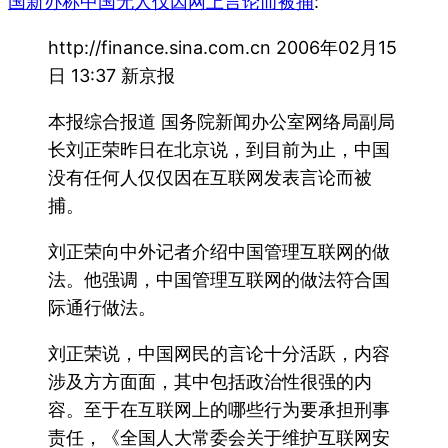
国新办称中国无人仅因网上言论而被捕
:
http://finance.sina.com.cn 2006年02月15
日 13:37 新京报
本报综合报道 国务院新闻办公室网络局副局
长刘正荣昨日在北京说，到目前为止，中国
没有任何人仅仅因在互联网发表言论而被
捕。
刘正荣向中外记者介绍中国管理互联网的做
法。他强调，中国管理互联网的做法符合国
际通行做法。
刘正荣说，中国网民的言论十分活跃，内容
涉及方方面面，其中包括政治性很强的内
容。至于在互联网上的哪些行为要承担刑事
责任，《全国人大常委会关于维护互联网安