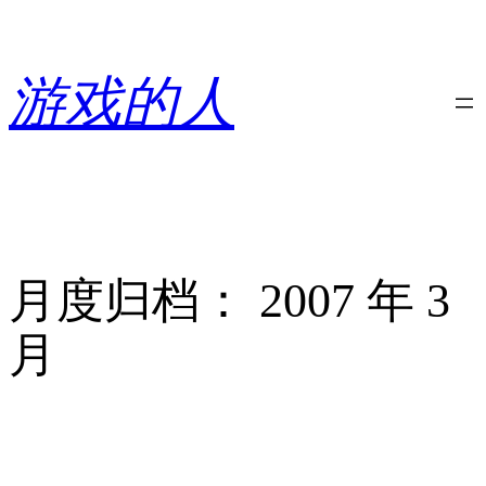
跳
至
内
游戏的人
容
月度归档：
2007 年 3
月