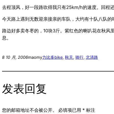
去程顶风，好一段路吹得我只有25km/h的速度。回程
今天路上遇到无数迎亲接亲的车队，大约有十队八队的
路边好多卖冬枣的，10块3斤。紫红色的喇叭花在秋
息。
8 10 月, 2006
maomy
力比多
bike
, 
秋天
, 
骑行
, 
北清路
发表回复
您的邮箱地址不会被公开。
必填项已用
*
标注