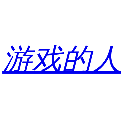
跳
至
内
容
游戏的人