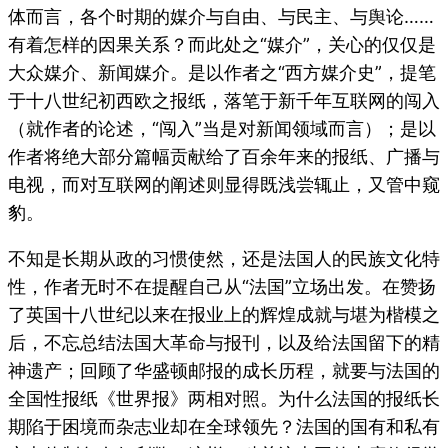
体而言，各个时期的媒介与自由、与民主、与舆论……
有着怎样的因果关系？而此处之“媒介”，关心的仅仅是
大众媒介、新闻媒介。是以作者之“西方媒介史”，提笔
于十八世纪初西欧之报纸，落笔于新千年互联网的闯入
（就作者的论述，“闯入”当是对新闻领域而言）；是以
作者将绝大部分篇幅贡献给了百余年来的报纸、广播与
电视，而对互联网的阐述则显得既浅尝辄止，又管中窥
豹。
不知是长期从政的习惯使然，还是法国人的民族文化特
性，作者无时不在提醒自己从“法国”立场出发。在赞扬
了英国十八世纪以来在报业上的辉煌成就与堪为楷模之
后，不忘总结法国大革命与报刊，以及给法国留下的精
神遗产；回顾了华盛顿邮报的成长历程，就要与法国的
全国性报纸《世界报》两相对照。为什么法国的报纸长
期陷于困境而杂志业却在全球领先？法国的国有和私有