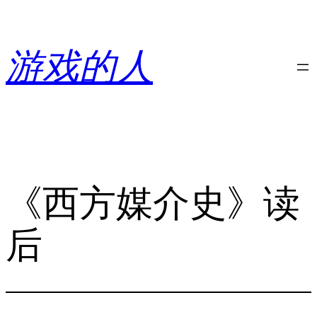
跳
至
内
游戏的人
容
《西方媒介史》读
后