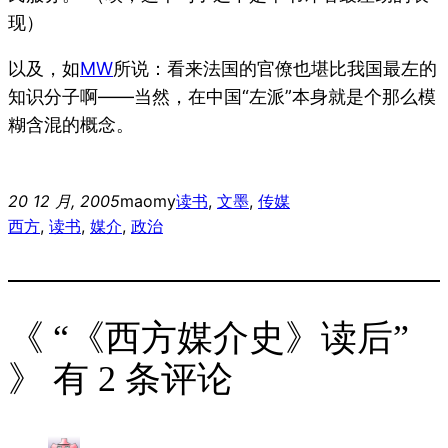
现）
以及，如
MW
所说：看来法国的官僚也堪比我国最左的
知识分子啊——当然，在中国“左派”本身就是个那么模
糊含混的概念。
20 12 月, 2005
maomy
读书
, 
文墨
, 
传媒
西方
, 
读书
, 
媒介
, 
政治
《 “《西方媒介史》读后”
》 有 2 条评论