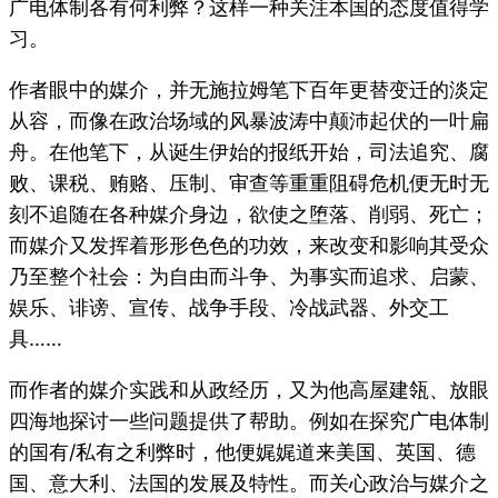
广电体制各有何利弊？这样一种关注本国的态度值得学
习。
作者眼中的媒介，并无施拉姆笔下百年更替变迁的淡定
从容，而像在政治场域的风暴波涛中颠沛起伏的一叶扁
舟。在他笔下，从诞生伊始的报纸开始，司法追究、腐
败、课税、贿赂、压制、审查等重重阻碍危机便无时无
刻不追随在各种媒介身边，欲使之堕落、削弱、死亡；
而媒介又发挥着形形色色的功效，来改变和影响其受众
乃至整个社会：为自由而斗争、为事实而追求、启蒙、
娱乐、诽谤、宣传、战争手段、冷战武器、外交工
具……
而作者的媒介实践和从政经历，又为他高屋建瓴、放眼
四海地探讨一些问题提供了帮助。例如在探究广电体制
的国有/私有之利弊时，他便娓娓道来美国、英国、德
国、意大利、法国的发展及特性。而关心政治与媒介之