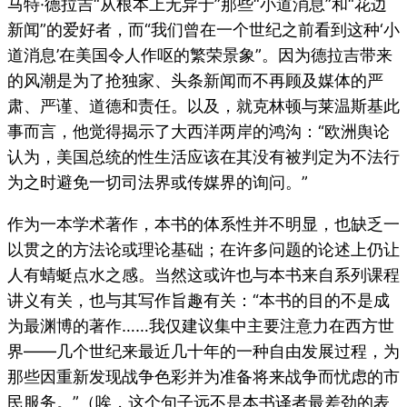
马特·德拉吉“从根本上无异于”那些“小道消息”和“花边
新闻”的爱好者，而“我们曾在一个世纪之前看到这种‘小
道消息’在美国令人作呕的繁荣景象”。因为德拉吉带来
的风潮是为了抢独家、头条新闻而不再顾及媒体的严
肃、严谨、道德和责任。以及，就克林顿与莱温斯基此
事而言，他觉得揭示了大西洋两岸的鸿沟：“欧洲舆论
认为，美国总统的性生活应该在其没有被判定为不法行
为之时避免一切司法界或传媒界的询问。”
作为一本学术著作，本书的体系性并不明显，也缺乏一
以贯之的方法论或理论基础；在许多问题的论述上仍让
人有蜻蜓点水之感。当然这或许也与本书来自系列课程
讲义有关，也与其写作旨趣有关：“本书的目的不是成
为最渊博的著作……我仅建议集中主要注意力在西方世
界——几个世纪来最近几十年的一种自由发展过程，为
那些因重新发现战争色彩并为准备将来战争而忧虑的市
民服务。”（唉，这个句子远不是本书译者最差劲的表