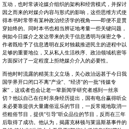
互动，也时常谈论媒介组织的架构和经营模式，并探讨
因之而来的对媒介内容与形式的影响，这些思维方式使
得本书时常带有某种政治经济学的视角——即便不是贯
穿始终的。同时本书也相当辨证地考量一些关键问题，
例如今日媒介之发达带来的关于信息透明与保密之争，
作者既给予了信息透明在反对独裁推进民主的进程中以
足够的重要地位，又从私人生活秩序、政治领域机密等
方面探讨了一定程度上拒绝媒介介入的必要性。
而他时时流露的精英主义立场，关心政治远甚于今日我
国学界开口闭口不离“产业”、“经济”的一批“传媒专
家”，这或者也会让老一辈新闻学研究者感到一丝亲
切？他以自己在任时亲身经历提出，国有电台赢得听众
未必要靠提供大量庸俗逗乐的节目，一反常规地取消一
些粗俗节目，提供“引导”听众品位的节目，反而在三年
后取得了成功。他认为，揭露克林顿与莱温斯基事件的