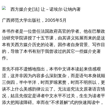
西方媒介史[法] 让－诺埃尔·让纳内著
广西师范大学出版社，2005年5月
本书作者是一位曾任法国政府高官的学者。他在巴黎政
治研究学院讲授了十五节课，由其讲义拓展而来的是这
本有关西方媒介历史的论著。因作者自身背景、写作目
的，导致了本书有别于我曾读过的其它一些媒介史著
作。
首先不得不遗憾地指出，本书中文译本读起来倍感艰
涩，这并非因为内容多么深刻复杂，而是语句本身就颠
三倒四，半中半洋，时而罗嗦累赘，时而不明所以，更
谈不上什么美感韵律云云了。无法追究法文原著语言情
况，姑且先假定是译者中文水平不过关，生生为读者平
添大把阅读障碍。幸而在“不求甚解”式的快速阅读中，