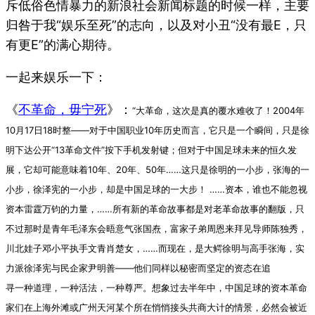
斥低俗色情暴力的新浪社会新闻标题的时候一样，主要
归咎于我“娱乐至死”的志向，以及对小丑“没有最E，只
有更E”的满心期待。
一起来娱乐一下：
《
不革命，毋宁死
》：
“
大革命，这次是真的覆水难收了！2004年
10月17日18时整——对于中国职业10年历史而言，它只是一个瞬间，只是徐
明下达公开“13革命文件”按下手机发射键；但对于中国足球未来的恒久发
展，它却可能意味着10年、20年、50年……
这只是徐明的一小步，张海的一
小步，徐泽宪的一小步，却是中国足球的一大步！
……
资本，谁也不能忽视
资本雷霆万钧的力量，……
所有新的革命故事都是对老革命故事的翻版，只
不过那时是青年毛泽东会晤意气张国焘，富家子弟周恩来拜见导师陈独秀，
川北娃子邓小平执手文青肖楚女，……而现在，是大鳄徐明与高手张海，实
力派徐泽宪与民企家尹明善——他们同样以秘密而坚定的资态在追
寻一种道理，一种活法，一种尊严。想象过去半年中，中国足球的资本革命
家们在上海外滩或广州天河某个所在悄悄接头共商大计的情景，必然会被近