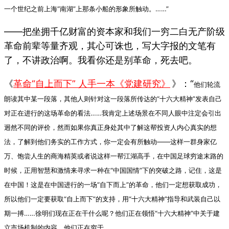
一个世纪之前上海“南湖”上那条小船的形象所触动。……
”
——把坐拥千亿财富的资本家和我们一穷二白无产阶级
革命前辈等量齐观，其心可诛也，写大字报的文笔有
了，不讲政治啊。我看你还是别革命，死去吧。
《
革命“自上而下” 人手一本《党建研究》
》：“
他们轮流
朗读其中某一段落，其他人则针对这一段落所传达的“十六大精神”发表自己
对正在进行的这场革命的看法……
我肯定上述场景在不同人眼中注定会引出
迥然不同的评价，然而如果你真正身处其中了解这帮投资人内心真实的想
法，了解到他们务实的工作方式，你一定会有所触动——这样一群身家亿
万、饱尝人生的商海精英或者说这样一帮江湖高手，在中国足球穷途末路的
时候，正用智慧和激情来寻求一种在“中国国情”下的突破之路，记住，这是
在中国！这是在中国进行的一场“自下而上”的革命，他们一定想获取成功，
所以他们一定要获取“自上而下”的支持，用“十六大精神”指导和武装自己以
期一搏……
徐明们现在正在干什么呢？他们正在领悟“十六大精神”中关于建
立市场机制的内容，他们正在穷于