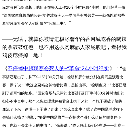
应对各种飞短流长，他们正在每天工作20个小时休息4小时，他们起草一份
“给国家体育总局的公开信”并准备今天一早面呈有关领导——就像以前那些
”
希望改革社会的人们所做的“公车上书”。
——无话，就算你被请进极尽奢华的香河城吃香的喝辣
的拿鼓鼓红包，也不用这么肉麻舔人家屁股吧，看得我
鸡皮疙瘩掉一地！
《
不停掉中超联赛会死人的–“革命”24小时纪实
》：“
但
事情还是出了，从下午15时30分开始，徐明和罗宁就分别在房间里观看比
赛，罗宁说：“我这么聚精会神地看比赛，是怕出事。”徐明也说：“比赛已经
到了很可怕的地步。”国安客场与天津的比赛进行到下半时60分钟时他们的
担心不幸言中，那个光头助理裁判被看台上扔下来的一个瓶子砸破了脑袋，
血流了下来，徐明一下子跳了起来：“怎么真出事了呢？这中国足球这样下
去搞什么搞？”他说：“要是中国足协早一点把这个没什么价值的联赛停下
来，也就不会出今天的事情了。”张海说：“昨天晚上我们还在说——比赛不