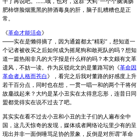
干了再说吧。……哦，也对，这群“大鳄”一个个脑满肠
肥柿饼脸烟熏黑的肺酒毒臭的肝，脑子乱糟糟也是正
常。
《
革命才能活命
》
——实在是懒得摘了，因为通篇都太“精彩”，想知道一
个记者被收买之后如何成为摇尾狗和敢死队的吗？想知
道一篇热闹非凡的大字报是什么样的吗？本文颇有文革
遗风，不妨一读。作为反驳此文的是董路写的《
革命因
革命者人格而苍白
》，看完之后我对董路的好感度上升
若干百分点，同时也在想，一贯一唱一和的两个干将何
故鏖战起来？大约是某小丑实在太得意忘形，连昔日同
盟都觉得实在说不过去了吧。
其实实在看不过去小丑和小丑的主子们的人遍布全中
国，这几天惊奇的发现，媒体或者网络论坛里少有的呈
现出并非一面倒唾骂足协的景象，反倒是对所谓“革命