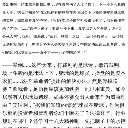
要出事啊，结果越言怕越出事，现在真的伤了人流了血了，下一步不会真的
死人吧。据我们知道的情况现在有的球员在外面因欠下巨额赌债被迫继续赌
假卖球，如果联赛真的停摆，他们连卖球还债的机会都没有了，那不被债主
杀了才怪。”……“该停下来了，要是不停下来，真要出更大的事情，说不定
会死人的”，徐明、张海说，“裁判、球员、盘口……我们是投资人，我们都
无法控制局面了，中国足协怎么会控制？所以，中国足协应该认真考虑，我
”
们的延迟比赛意见——该停了——为了中国足球！”
——晕倒……这些天来，打裁判的是球迷，拳击裁判、
场上斗殴的是球队上下，赌球的是球员，操盘的是资本
家们……这些“革命者”提出的解决办法居然是停掉联
赛？照我看，足协倒应该更加铁腕，乱世用重典。如今
居然有人以球员赌球、如果停赛会出人命来作为威胁理
由？笑话啊，“据我们知道的情况”球员在赌球，作为俱
乐部的投资者和管理者你们干嘛去了？法律尊严、行业
规则在哪里？还学习十六大精神呢，先把脑子里的水控