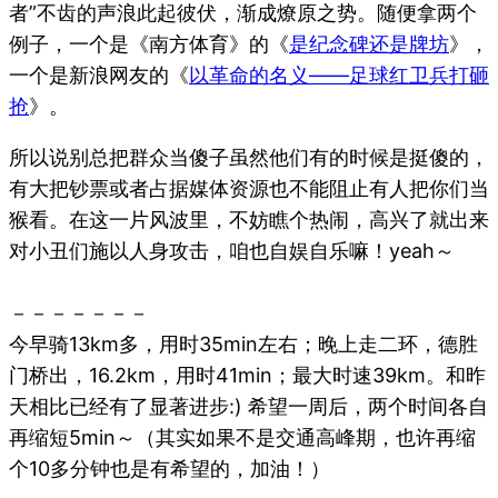
者”不齿的声浪此起彼伏，渐成燎原之势。随便拿两个
例子，一个是《南方体育》的《
是纪念碑还是牌坊
》，
一个是新浪网友的《
以革命的名义——足球红卫兵打砸
抢
》。
所以说别总把群众当傻子虽然他们有的时候是挺傻的，
有大把钞票或者占据媒体资源也不能阻止有人把你们当
猴看。在这一片风波里，不妨瞧个热闹，高兴了就出来
对小丑们施以人身攻击，咱也自娱自乐嘛！yeah～
－－－－－－－
今早骑13km多，用时35min左右；晚上走二环，德胜
门桥出，16.2km，用时41min；最大时速39km。和昨
天相比已经有了显著进步:) 希望一周后，两个时间各自
再缩短5min～（其实如果不是交通高峰期，也许再缩
个10多分钟也是有希望的，加油！）