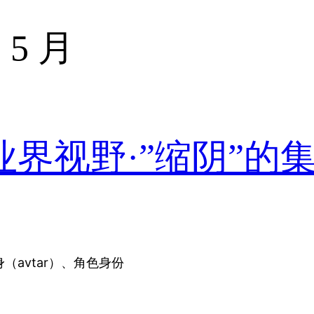
 5 月
业界视野·”缩阴”的
（avtar）、角色身份