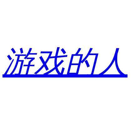
跳
至
内
容
游戏的人