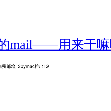
的mail——用来干
邮箱, Spymac推出1G