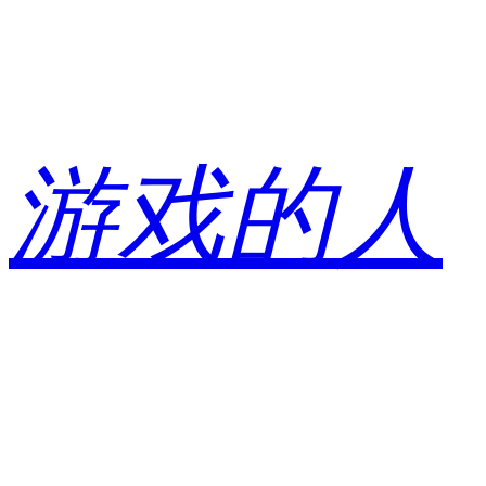
跳
至
内
容
游戏的人