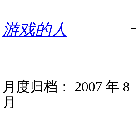
跳
至
内
游戏的人
容
月度归档：
2007 年 8
月