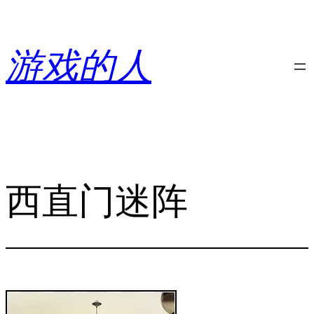
跳
至
内
游戏的人
容
西直门迷阵