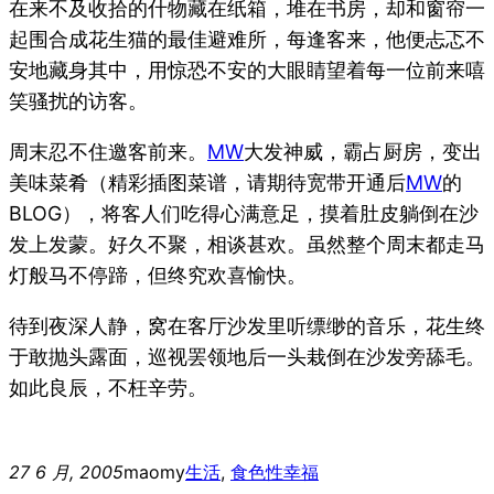
在来不及收拾的什物藏在纸箱，堆在书房，却和窗帘一
起围合成花生猫的最佳避难所，每逢客来，他便忐忑不
安地藏身其中，用惊恐不安的大眼睛望着每一位前来嘻
笑骚扰的访客。
周末忍不住邀客前来。
MW
大发神威，霸占厨房，变出
美味菜肴（精彩插图菜谱，请期待宽带开通后
MW
的
BLOG），将客人们吃得心满意足，摸着肚皮躺倒在沙
发上发蒙。好久不聚，相谈甚欢。虽然整个周末都走马
灯般马不停蹄，但终究欢喜愉快。
待到夜深人静，窝在客厅沙发里听缥缈的音乐，花生终
于敢抛头露面，巡视罢领地后一头栽倒在沙发旁舔毛。
如此良辰，不枉辛劳。
27 6 月, 2005
maomy
生活
, 
食色性
幸福