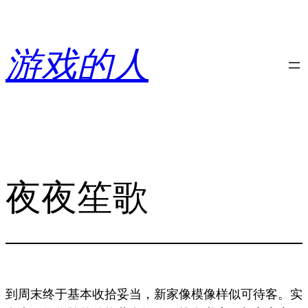
跳
至
内
游戏的人
容
夜夜笙歌
到周末终于基本收拾妥当，新家像模像样似可待客。实