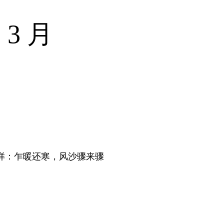
 3 月
样：乍暖还寒，风沙骤来骤