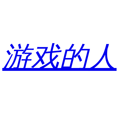
跳
至
内
容
游戏的人