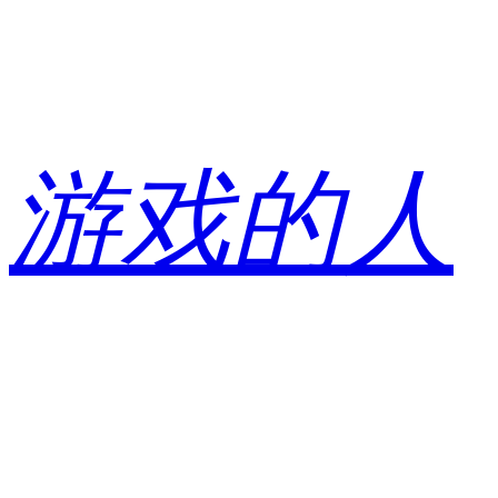
跳
至
内
容
游戏的人