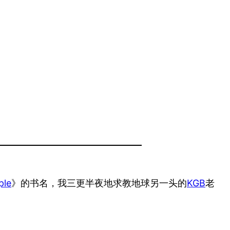
ple
》的书名，我三更半夜地求教地球另一头的
KGB
老