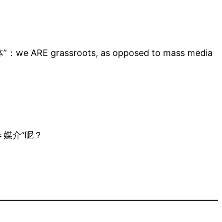
sroots, as opposed to mass media
＝媒介”呢？