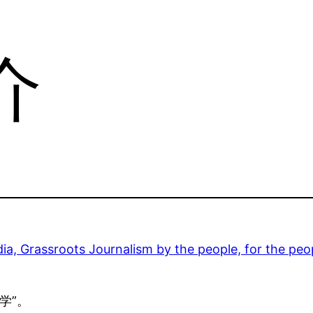
介
a, Grassroots Journalism by the people, for the peo
学”。