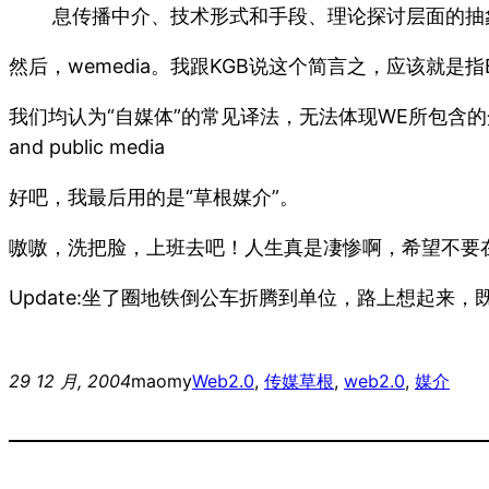
息传播中介、技术形式和手段、理论探讨层面的抽
然后，wemedia。我跟KGB说这个简言之，应该就是指B
我们均认为“自媒体”的常见译法，无法体现WE所包含的众人、认同、
and public media
好吧，我最后用的是“草根媒介”。
嗷嗷，洗把脸，上班去吧！人生真是凄惨啊，希望不要
Update:坐了圈地铁倒公车折腾到单位，路上想起来，既然
29 12 月, 2004
maomy
Web2.0
, 
传媒
草根
, 
web2.0
, 
媒介