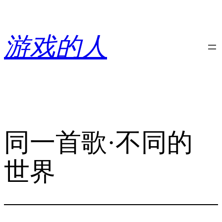
跳
至
内
游戏的人
容
同一首歌·不同的
世界