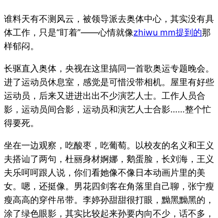
谁料天有不测风云，被领导派去奥体中心，其实没有具
体工作，只是“盯着”——心情就像
zhiwu mm提到的
那
样郁闷。
长驱直入奥体，央视在这里搞同一首歌奥运专题晚会。
进了运动员休息室，感觉是可惜没带相机。屋里有好些
运动员，后来又进进出出不少演艺人士。工作人员合
影，运动员间合影，运动员和演艺人士合影……整个忙
得要死。
坐在一边观察，吃酸枣，吃葡萄。以校友的名义和王义
夫搭讪了两句，杜丽身材婀娜，鹅蛋脸，长刘海，王义
夫乐呵呵跟人说，你们看她像不像日本动画片里的美
女。嗯，还挺像。男花四剑客在角落里自己聊，张宁瘦
瘦高高的穿件吊带。李婷孙甜甜很打眼，黝黑黝黑的，
涂了绿色眼影，其实比较起来孙要内向不少，话不多，