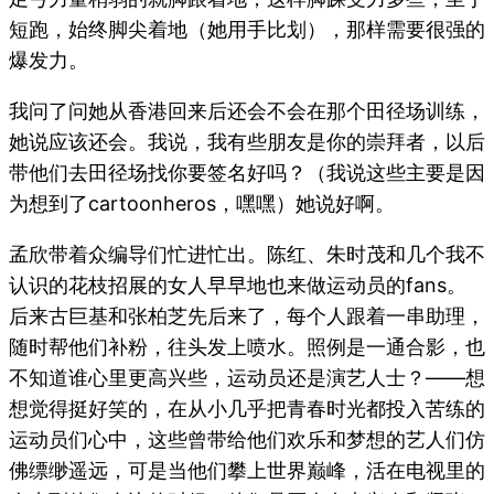
短跑，始终脚尖着地（她用手比划），那样需要很强的
爆发力。
我问了问她从香港回来后还会不会在那个田径场训练，
她说应该还会。我说，我有些朋友是你的崇拜者，以后
带他们去田径场找你要签名好吗？（我说这些主要是因
为想到了cartoonheros，嘿嘿）她说好啊。
孟欣带着众编导们忙进忙出。陈红、朱时茂和几个我不
认识的花枝招展的女人早早地也来做运动员的fans。
后来古巨基和张柏芝先后来了，每个人跟着一串助理，
随时帮他们补粉，往头发上喷水。照例是一通合影，也
不知道谁心里更高兴些，运动员还是演艺人士？——想
想觉得挺好笑的，在从小几乎把青春时光都投入苦练的
运动员们心中，这些曾带给他们欢乐和梦想的艺人们仿
佛缥缈遥远，可是当他们攀上世界巅峰，活在电视里的