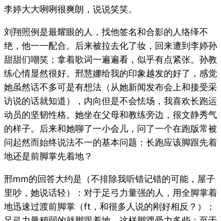
李婷大大咧咧很爽朗，说说笑笑。
刘翔照例是最耀眼的人，找他签名和合影的人络绎不
绝，他一一配合。后来被拉去化了妆，回来遭到李婷孙
甜甜们嘲笑；拿着歌词一遍遍看，似乎有点紧张。孙教
练心情显然很好。邢慧娜给我的印象越发的好了，感觉
她虽然话不多可是有想法（从她新闻发布会上和接受采
访说的话就知道），内向但是不会怯场，我喜欢长跑运
动员的坚韧性格。她坐在父母和教练旁边，很文静秀气
的样子。后来和她聊了一小会儿，问了一个在跑版常被
问起然而始终说法不一的基本问题：长跑应该脚跟先着
地还是前脚掌先着地？
邢mm的回答大约是（不排除我听错记错的可能，屋子
里吵，她说话轻）：对于足弓力量强的人，用全脚掌着
地迅速过渡前脚掌（ft，和很多人说的刚好相反？）；
足弓力量稍弱的就脚跟着地，这样脚踝受力多些；至于