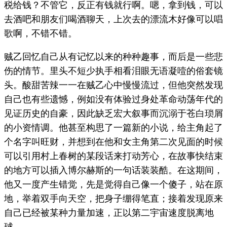
税给钱？不管它，反正有钱就行啊。嗯，拿到钱，可以
去酒吧和朋友们喝酒聊天，上次去的漂流木好像可以唱
歌啊，不错不错。
贼乙回忆自己从有记忆以来的种种趣事，而后是一些悲
伤的情节。里头不短少执手相看泪眼无语凝噎的俗套镜
头。酸甜苦辣一一在贼乙心中慢慢流过，但他突然发现
自己也有些遗憾，例如没有体验过身处革命动荡年代的
见证历史的自豪，因此缺乏宏大叙事而沉溺于苍白琐屑
的小资情调。他甚至构思了一篇新的小说，给主角起了
个名字叫旺财，并想到在他和女主角第二次见面的时候
可以引用村上春树的某段话来打动芳心，在故事快结束
的地方可以插入博尔赫斯的一句话装装酷。在这期间，
他又一度产生错觉，先是觉得自己像一个傻子，站在原
地，举着双手向天空，把身子绷得笔直；接着发现原来
自己已经被某种力量加速，正以第二宇宙速度脱离地
球。