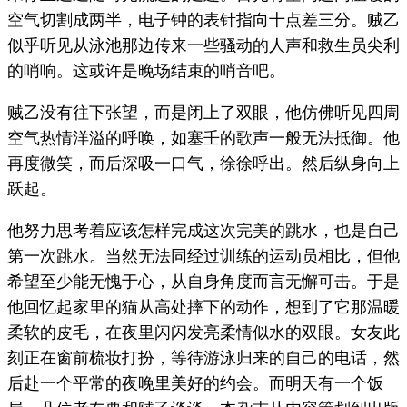
空气切割成两半，电子钟的表针指向十点差三分。贼乙
似乎听见从泳池那边传来一些骚动的人声和救生员尖利
的哨响。这或许是晚场结束的哨音吧。
贼乙没有往下张望，而是闭上了双眼，他仿佛听见四周
空气热情洋溢的呼唤，如塞壬的歌声一般无法抵御。他
再度微笑，而后深吸一口气，徐徐呼出。然后纵身向上
跃起。
他努力思考着应该怎样完成这次完美的跳水，也是自己
第一次跳水。当然无法同经过训练的运动员相比，但他
希望至少能无愧于心，从自身角度而言无懈可击。于是
他回忆起家里的猫从高处摔下的动作，想到了它那温暖
柔软的皮毛，在夜里闪闪发亮柔情似水的双眼。女友此
刻正在窗前梳妆打扮，等待游泳归来的自己的电话，然
后赴一个平常的夜晚里美好的约会。而明天有一个饭