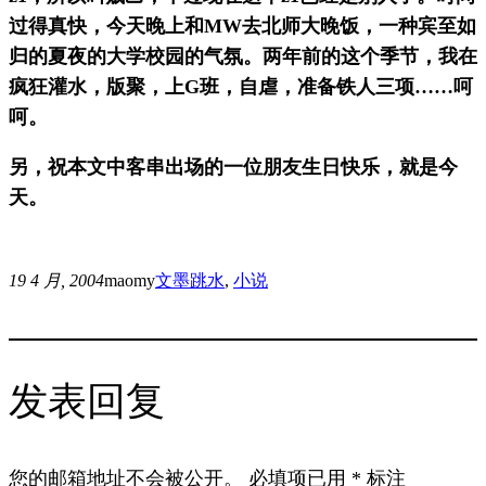
过得真快，今天晚上和MW去北师大晚饭，一种宾至如
归的夏夜的大学校园的气氛。两年前的这个季节，我在
疯狂灌水，版聚，上G班，自虐，准备铁人三项……呵
呵。
另，祝本文中客串出场的一位朋友生日快乐，就是今
天。
19 4 月, 2004
maomy
文墨
跳水
, 
小说
发表回复
您的邮箱地址不会被公开。
必填项已用
*
标注