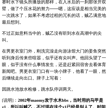
赛时水下镜头所播放的那样，在入水后的一刹那张开双
臂，做了个压水花的努力——嗯，这应该是相当完美的
一次跳水了，如果不考虑过程的冗长的话，贼乙满意地
最后想到。
不过正如意料当中的，贼乙没有听到水在高潮中的尖
叫。
在男更衣室门外，刚洗完澡走向游泳馆大门的姜鱼突然
听到身后传来些喧嚣，似乎还有尖叫声。他回头望了一
眼，似乎没有什么事情发生，还是赶紧回宿舍去看体育
新闻吧。男更衣室门口有一块小牌子，他看了一眼，然
后继续走向出口。牌子上写着：
因跳水池放水检修，跳水队停训两天。
[说明]：
2002年maomy发于水木bbs，当时用的马甲是
z1，所以叫贼乙，不过现在这个z1已经是别人了。时间