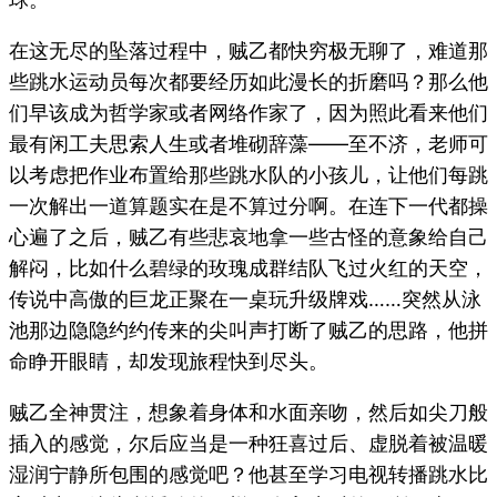
在这无尽的坠落过程中，贼乙都快穷极无聊了，难道那
些跳水运动员每次都要经历如此漫长的折磨吗？那么他
们早该成为哲学家或者网络作家了，因为照此看来他们
最有闲工夫思索人生或者堆砌辞藻——至不济，老师可
以考虑把作业布置给那些跳水队的小孩儿，让他们每跳
一次解出一道算题实在是不算过分啊。在连下一代都操
心遍了之后，贼乙有些悲哀地拿一些古怪的意象给自己
解闷，比如什么碧绿的玫瑰成群结队飞过火红的天空，
传说中高傲的巨龙正聚在一桌玩升级牌戏……突然从泳
池那边隐隐约约传来的尖叫声打断了贼乙的思路，他拼
命睁开眼睛，却发现旅程快到尽头。
贼乙全神贯注，想象着身体和水面亲吻，然后如尖刀般
插入的感觉，尔后应当是一种狂喜过后、虚脱着被温暖
湿润宁静所包围的感觉吧？他甚至学习电视转播跳水比