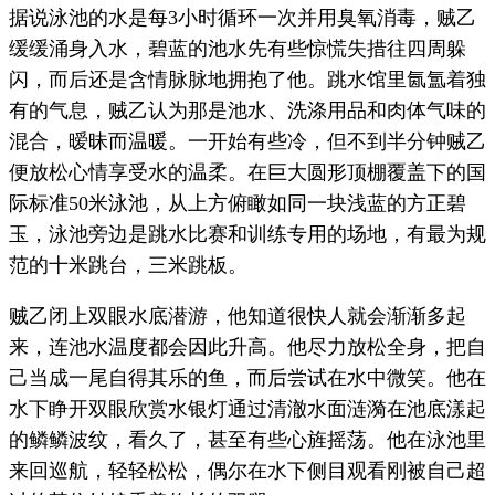
据说泳池的水是每
小时循环一次并用臭氧消毒，贼乙
3
缓缓涌身入水，碧蓝的池水先有些惊慌失措往四周躲
闪，而后还是含情脉脉地拥抱了他。跳水馆里氤氲着独
有的气息，贼乙认为那是池水、洗涤用品和肉体气味的
混合，暧昧而温暖。一开始有些冷，但不到半分钟贼乙
便放松心情享受水的温柔。在巨大圆形顶棚覆盖下的国
际标准
米泳池，从上方俯瞰如同一块浅蓝的方正碧
50
玉，泳池旁边是跳水比赛和训练专用的场地，有最为规
范的十米跳台，三米跳板。
贼乙闭上双眼水底潜游，他知道很快人就会渐渐多起
来，连池水温度都会因此升高。他尽力放松全身，把自
己当成一尾自得其乐的鱼，而后尝试在水中微笑。他在
水下睁开双眼欣赏水银灯通过清澈水面涟漪在池底漾起
的鳞鳞波纹，看久了，甚至有些心旌摇荡。他在泳池里
来回巡航，轻轻松松，偶尔在水下侧目观看刚被自己超