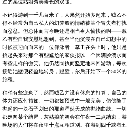
过的某位姑娘秀美修长的双腿。
不记得游到一千几百米了，人果然开始多起来，贼乙不
得不经常为自己私人的幻梦般的情绪被某个冒失者打扰
而忿忿。但总体而言今晚还是相当令人愉快的啊——贼
乙有些自我安慰地想到。甚至当他沉浸在自己幻想中的
时候被迎面而来的一位仰泳者一掌击在头上时，他只是
抬起头来对那个有些尴尬的家伙报以一个因满脸淌水而
有些走样的微笑。他仍然固执而坚定地来回游动，每次
接近池壁便轻盈地转身，蹬壁，尔后开始下一个
米的
50
旅程。
稍稍有些疲惫了，然而贼乙并没有休息的打算，自己的
体力还应付裕如。一切都如预想中一般完美，仿佛随手
抛起的一块石子划出的那道浑然天成的抛物曲线。一切
都走向某个结局，灰姑娘的舞会在午夜十二点结束，游
晚场的人们将在夜里十点互相道别。在游到四千或者五