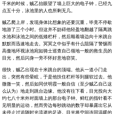
千米的时候，贼乙抬眼望了墙上巨大的电子钟，已经九
点五十分，泳池里的人也所剩无几。
贼乙爬上岸，发现身体比想象的还要沉重，毕竟不停歇
地游了三个小时。但这并不妨碍他轻盈地翻越了隔离跳
水池和泳池之间的低矮栏杆，然后顺着墙边向十米跳台
默默而迅速地走去。冥冥之中似乎有什么阻隔了警惕而
高傲地环视泳池宛如骑士巡查自己领地一般的救生员的
目光，然后闪身一旁不怀好意地窃笑。
很快，贼乙出现在十米跳台的顶端。他从一道小门走
出，突然有些晕眩，于是他扶住栏杆等到腿软过去。他
微微一笑，然后如同伏明霞一般自信（至少贼乙自己这
么认为）地走到跳台边缘。他没有往下看，目光投向大
约七八十米外对面墙上的那台电子钟。鲜红的指针看不
见明显的运动，然而旁边每秒跳动的数字却暴露出它从
未停止过追随时光流逝的足迹。目光将空间连同温暖的