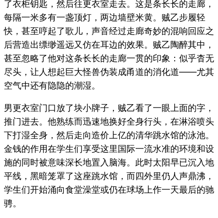
了衣柜钥匙，然后往更衣室走去。这是条长长的走廊，
每隔一米多有一盏顶灯，两边墙壁米黄。贼乙步履轻
快，甚至哼起了歌儿，声音经过走廊奇妙的混响回应之
后营造出缥缈遥远又仿在耳边的效果。贼乙陶醉其中，
甚至忽略了他对这条长长的走廊一贯的印象：似乎杳无
尽头，让人想起巨大怪兽伪装成甬道的消化道——尤其
空气中还有隐隐的潮湿。
男更衣室门口放了块小牌子，贼乙看了一眼上面的字，
推门进去。他熟练而迅速地换好全身行头，在淋浴喷头
下打湿全身，然后走向造价上亿的清华跳水馆的泳池。
金钱的作用在学生们享受这里国际一流水准的环境和设
施的同时被意味深长地置入脑海。此时太阳早已沉入地
平线，黑暗笼罩了这座跳水馆，而四外里仍人声鼎沸，
学生们开始涌向食堂澡堂或仍在球场上作一天最后的驰
骋。