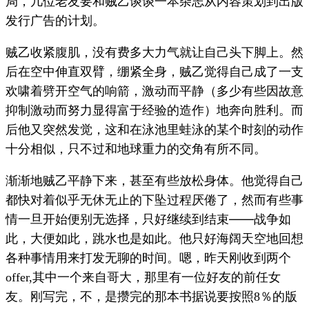
局，几位老友要和贼乙谈谈一本杂志从内容策划到出版
发行广告的计划。
贼乙收紧腹肌，没有费多大力气就让自己头下脚上。然
后在空中伸直双臂，绷紧全身，贼乙觉得自己成了一支
欢啸着劈开空气的响箭，激动而平静（多少有些因故意
抑制激动而努力显得富于经验的造作）地奔向胜利。而
后他又突然发觉，这和在泳池里蛙泳的某个时刻的动作
十分相似，只不过和地球重力的交角有所不同。
渐渐地贼乙平静下来，甚至有些放松身体。他觉得自己
都快对着似乎无休无止的下坠过程厌倦了，然而有些事
情一旦开始便别无选择，只好继续到结束——战争如
此，大便如此，跳水也是如此。他只好海阔天空地回想
各种事情用来打发无聊的时间。嗯，昨天刚收到两个
其中一个来自哥大，那里有一位好友的前任女
offer,
友。刚写完，不，是攒完的那本书据说要按照
％的版
8