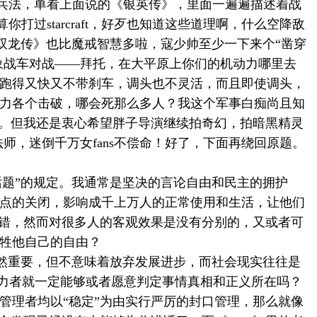
兵法，单看上面说的《银英传》，里面一遍遍描述着战
算你打过
starcraft
，好歹也知道这些道理啊，什么空降敌
双龙传》也比魔戒智慧多啦，寇少帅至少一下来个“凿穿
巨象战车对战——拜托，在大平原上你们的机动力哪里去
东跑得又快又不带刹车，调头也不灵活，而且即使调头，
兵力各个击破，哪会死那么多人？我这个军事白痴尚且知
断。但我还是衷心希望胖子导演继续拍奇幻，拍暗黑精灵
法师，迷倒千万女
fans
不偿命！好了，下面再绕回原题。
话题”的规定。我通常是坚决的言论自由和民主的拥护
站点的关闭，影响成千上万人的正常使用和生活，让他们
过错，然而对很多人的客观效果是没有分别的，又或者可
牺牲他自己的自由？
固然重要，但不意味着放弃发展进步，而社会现实往往是
权力者就一定能够或者愿意判定事情真相和正义所在吗？
管理者均以“稳定”为由实行严厉的封口管理，那么就像