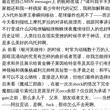
最近把自己
MSN messager
上 的昵称改成了“请叫我卡
家都还和我一样残留 着少年时代的记忆，我稍加解释
人
N
代外加界王拳瞬间移动，星球爆炸也死不了——而
今天看到报纸上摩托罗拉的对讲机很漂亮，就跟同事讲
不行变成什么闪电侠蝙蝠侠蜘蛛侠夜魔侠绿巨人的也好
历史证明，人类往往在现实受挫的时候寻求于神话、幻
是多么美好的乌托邦啊。
从 前看《银河英雄传》的时候，时常为动辄数十万的
面暗流涌动的究竟有怎样的曲折或者荒谬，你我怎能得
是求和并且展示给黄金狮子莱因哈特皇帝及其臣子们有那
神领袖和偶像杨威利元帅终其短暂一生矛盾之处：和平还
本可以不这么牺牲，直接进入和谈，但他们最终的选择
后来看《魔戒三部曲》，在被一次次
shock
的情况下完全
魔都以吸引索伦注意甚至歼灭
orcs
余部？仅仅因为承诺
gate
之前，那么多儿子、父亲、朋友或者丈夫。——当
——阿拉贡说，是啊。
fuck
，那你怎么不去死啊。