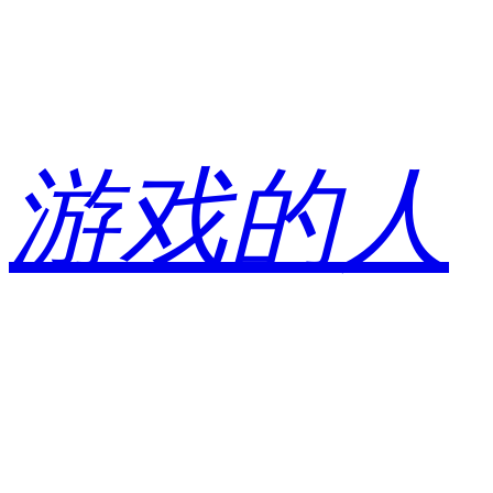
跳
至
内
容
游戏的人