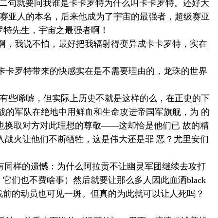
”第二句就要问我谁是卡卡罗特为什么叫卡卡罗特。还好大
为赛亚人的本名，后来他成为了宇宙的最强者，超级赛亚
罗特先生，宇宙之最强者啊！
啊，我说不怕，最好把我辐射得变异成卡卡罗特，实在
卡卡罗特带来的快感实在是不需要理由的，龙珠的世界
而有些唏嘘，但实际上历史不就是这样的么，在正史的下
战的军队在绝地中用鲜血和生命攻进帝国军旗舰，为 的
也换取对方对此理想的尊敬——这却恰是他们已 故的精
入战火让他们不断牺牲，这是伟大还是罪 恶？尤里安们
有同样的遗憾：为什么阿拉贡不让幽灵军团继续去攻打
，它们也不费啥事）然后就要让那么多人因此血洒
black
战前的动员也可见一斑。但真的为此就可以让人死吗？