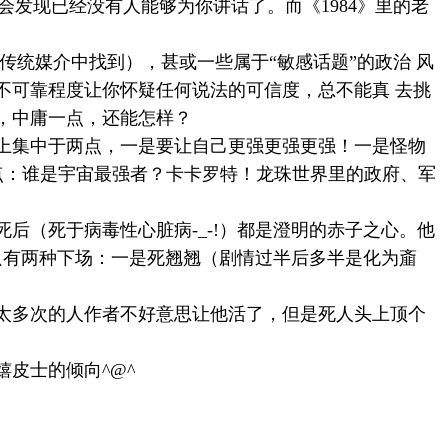
，会发现已经没有人能够为你讲话了。而《
1984
》里的老
统媒介中找到），甚或一些属于“敏感话题”的政治 风
不可靠程度让你怀疑任何说法的可信度，总不能真 去挑
，中庸一点，还能怎样？
上集中于两点，一是要让自己更强更强更强！一是怪物
点：谁是宇宙最强者？卡卡罗特！龙珠世界里的政府、军
死后（死于病毒性心脏病
-_-!
）都是澄明的赤子之心。他
只有两种下场：一是死翘翘（剧情过半后多半是化为齑
太多次的人作者不好意思让他活了，但是死人头上顶个
嬉皮士的倾向
^@^