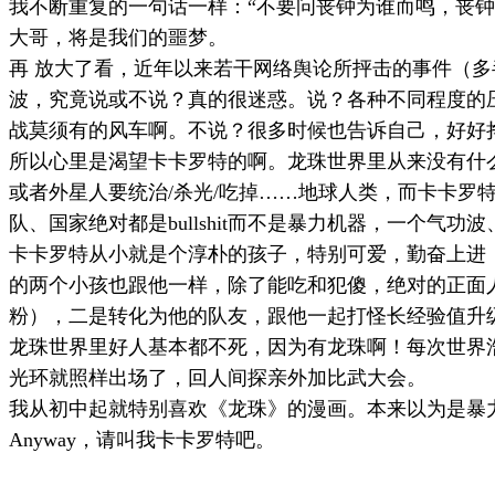
我不断重复的一句话一样：“不要问丧钟为谁而鸣，丧钟
大哥，将是我们的噩梦。
再 放大了看，近年以来若干网络舆论所抨击的事件（多
波，究竟说或不说？真的很迷惑。说？各种不同程度的
战莫须有的风车啊。不说？很多时候也告诉自己，好好
所以心里是渴望卡卡罗特的啊。龙珠世界里从来没有什
或者外星人要统治
/
杀光
/
吃掉……地球人类，而卡卡罗
队、国家绝对都是
bullshit
而不是暴力机器，一个气功波
卡卡罗特从小就是个淳朴的孩子，特别可爱，勤奋上进
的两个小孩也跟他一样，除了能吃和犯傻，绝对的正面
粉），二是转化为他的队友，跟他一起打怪长经验值升
龙珠世界里好人基本都不死，因为有龙珠啊！每次世界
光环就照样出场了，回人间探亲外加比武大会。
我从初中起就特别喜欢《龙珠》的漫画。本来以为是暴
Anyway
，请叫我卡卡罗特吧。