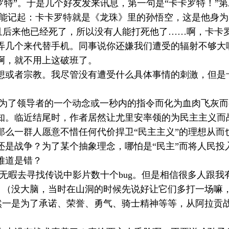
卡罗特”。于是几个好友发来讯息，第一句是“卡卡罗特！
就能记起：卡卡罗特就是《龙珠》里的孙悟空，这是他身
且后来他已经死了，所以没有人能打死他了……啊，卡卡
弄几个来代替手机。同事说你还嫌我们遭受的辐射不够大
啊，就不用上这破班了。
想或者宗教。我尽管没有遭受什么具体事情的刺激，但是
人为了领导者的一个动念或一秒内的指令而化为血肉飞灰
知。临近结尾时，作者居然让尤里安率领的为民主主义而
么一群人愿意不惜任何代价捍卫“民主主义”的理想从而
是战争？为了某个抽象理念，哪怕是“民主”而将人民投
难道是错？
无暇去寻找传说中影片数十个
bug
。但是相信很多人跟我
？（没大脑，当时在山洞的时候先说好让它们多打一场嘛
然一是为了承诺、荣誉、勇气、骑士精神等等，从阿拉贡