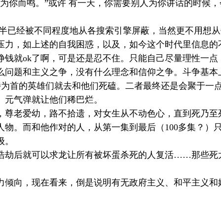
为你而鸣。”或许 有一天，你需要别人为你讲话的时候
半已经被不同程度地从各搜索引擎屏蔽，当然更不用想从传
压力，如上述的自我困惑，以及，如今这个时代里信息的
挣钱就
ok
了啊，可是还是忍不住。只能自己尽量理性一点
么问题和主义之争，没有什么理念和信仰之争。斗争基本
特为首的英雄们就去和他们死磕。二者最终还是会聚于一
、元气弹就让他们稀巴烂。
，尊老爱幼，路不拾遗，对女生从不动色心，直到死乃至
人物。而和他作对的人，从第一集到最后（
100
多集？）
级。
浩劫后就可以求龙让所有被坏蛋杀死的人复活……那些死
力倾向，现在看来，倒是说明有无政府主义、和平主义和