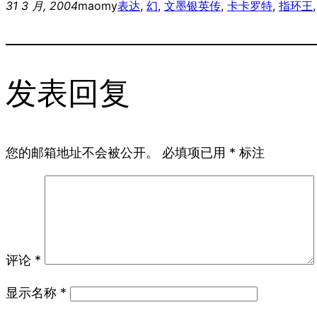
31 3 月, 2004
maomy
表达
, 
幻
, 
文墨
银英传
, 
卡卡罗特
, 
指环王
,
发表回复
您的邮箱地址不会被公开。
必填项已用
*
标注
评论
*
显示名称
*