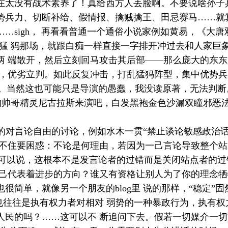
在太没有战术素养了！真给西方人丢脸啊。不要说啥孙子
势兵力、切断补给、假情报、擒贼擒王、田忌赛马……就
……
sigh
， 再看看普通一个通俗小说家例如黄易，《大唐
战猛 犸那场，就跟白痴一样直接一字排开冲过去和人家
两 端散开，然后立刻回马攻击其后部——那么庞大的东
马，优劣立判。如此反复冲击，打乱猛犸阵型，集中优势
啊。当然这也可能只是导演的愚蠢，我没读原著，无法判
的帅哥精灵尼古拉斯来演吧，白发黑袍金色沙漏双瞳邪恶
起的对言论自由的讨论，例如水木一贯“禁止谈论敏感政治
打不住要困惑：不论是何理由，若因为一己言论导致整个
然可以说，这根本不是发言论者的过错而是关闭站点者的
自己代表着进步的方向？谁又有资格让别人为了你的理念
也很简单，就像另一个朋友的
blog
里 说的那样，“稳定”
”也往往是执有权力者对相对 弱势的一种暴政行为，执有
民的吗？……这可以不 断追问下去。假若一切媒介一切