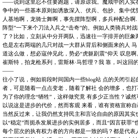
——说到这里忍不住要跑题，请原谅我。魔戒中的人实
争中的一些基本原则如诱敌深入、伏兵、包抄、集中优
人基地啊，龙骑士舞啊，事先摆阵型啊，多兵种配合啊
阵型”一下来个刀法入兵之“击奇”的。例如人类骑兵对
了？比如，立刻从中分开两队，迅速往一字排开的巨象
也是左右两端的几只对战一大群从背后和侧面来的人 
道这么做，想必寇仲见此，势必“虎躯剧震”仰天 叹息
崔斯特，拍龙枪系列，雷斯林·马哲理？我 靠，叫这回
——
往小了说，例如前段时间国内一些
blog
站 点的关闭引
者，可是随着一点点变老，随着了解社 会的增多，也
为了你的理念“牺牲”，这样做究竟 有多少正当性？诚
以说这是进步的代价，然而客观 来看，谁有资格宣称
当然反过来，让我仍然支持民主和言论自由的原因其实
以“稳定”而扼杀发展进步的实例居多，而且“因言获罪
每个层次的执有权力者的方向都是一致的吗？都是代表人