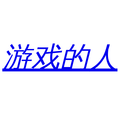
跳
至
内
容
游戏的人