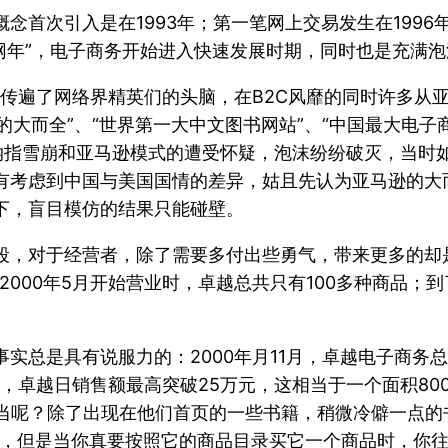
首次引入是在1993年；第一笔网上交易发生在1996年
上网年”，电子商务开始进入快速发展时期，同时也是充满
话传遍了网络界精英们的头脑，在B2C风靡的同时许多从
的大而全”、“世界第一大中文图书网站”、“中国最大电子
指雪崩和亚马逊模式的遭受怀疑，泡沫纷纷破灭，当时如
有考虑到中国与美国国情的差异，姑且先认为亚马逊的大
下，盲目模仿的结果只能碰壁。
段，对于经营者，除了需要多付出些勇气，带来更多的却
000年5月开始营业时，卓越总共只有100多种商品；到
实总是具有说服力的：2000年月11月，卓越电子商务总
2月，卓越日销售额最高突破25万元，这相当于一个面积80
的当当呢？除了出现在他们首页的一些书籍，稍微冷僻一点的
录，但是当你真要按照它的商品目录买它一个商品时，你