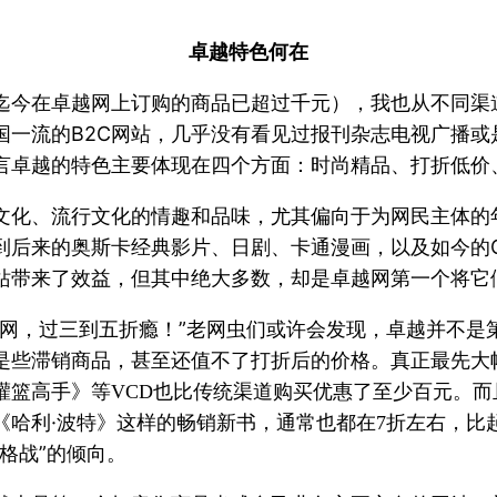
卓越特色何在
迄今在卓越网上订购的商品已超过千元），我也从不同渠
国一流的B2C网站，几乎没有看见过报刊杂志电视广播或
言卓越的特色主要体现在四个方面：时尚精品、打折低价
文化、流行文化的情趣和品味，尤其偏向于为网民主体的
到后来的奥斯卡经典影片、日剧、卡通漫画，以及如今的
网站带来了效益，但其中绝大多数，却是卓越网第一个将它
越网，过三到五折瘾！”老网虫们或许会发现，卓越并不是
是些滞销商品，甚至还值不了打折后的价格。真正最先大
灌篮高手》等
也比传统渠道购买优惠了至少百元。而
VCD
《哈利·波特》这样的畅销新书，通常也都在
折左右，比
7
格战”的倾向。