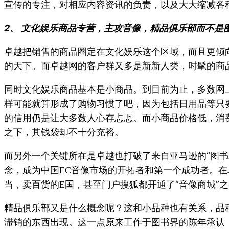
宣传的专注，对相应内容资讯的负责，以及大大缩减各
2、
文化娱乐商品专营，主攻音像，精品俱乐部而不是
卓越把销售的商品圈定在文化娱乐这个区域，而且更倾
的天下。而卓越网的客户群又多是新新人类，时髦的商
同时文化娱乐商品基本是小商品。到目前为止，多数网
样可能就算形成了购物习惯了吧，因为包括日用品等只
的信用仍是让大多数人心存忐忑。而小商品价格低，消
之下，其钱袋却不十分充裕。
而另外一个关键所在是卓越也打破了来自亚马逊的“图书
念，成为中国
音像市场的开拓者和第一个成功者。在
EC
当，卖百货的
国，甚至门户搜狐都开通了“音像商城”
E
精品俱乐部又是什么概念呢？这和小品种也有关系，品
滞销的东西出现。这一点原来工作于图书界的陈年承认