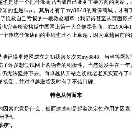
越也是第一个把音像商品当成自己业务主要方向的网站，
皆知的也是
。其后才有了my8848的音像商城，才
Joyo
成了挽救自己亏损的一根救命稻草（我记得甚至从页面形
看也完全够资格做中国网上第一大音像零售商。在
年
2000
1
一个传统音像店面的业绩也比不上卓越，因为卓越目前的
楚地记得卓越网成立之初我曾多次去
、当当等网站
my8848
伤了许多想尝试网上购物者的积极性。当然这发生在一年
己仍无法坚持下去。而卓越从开站之初就老老实实宣布了
2
够接受，并对卓越送货及时有了不错口碑。
特色从何而来
的因素究竟是什么，然而这些却是起着决定性作用的因素
营理念。
库存”。