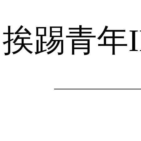
挨踢青年I