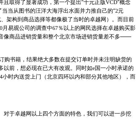
并且取得了显著成功，第一个提出“十元正版
”概念
VCD
有了当当从图书的汪洋大海浮出水面并力推自己的“
元
2
式、架构到商品选择等都像极了当时的卓越网）。而目前
月易观公司的调查中
％以上的网民选择在卓越购买影
0
67
音像商品进销货量和整个北京市场进销货量差不多——
订购书籍，结果绝大多数在提交订单时并未注明缺货的
多以前，想必现在已大有改观。同时如
国一小时承诺的
e
小时内送货上门（北京四环以内和部分其他地区），而
4
。对于卓越网以上四个方面的特色，我们可以进一步挖