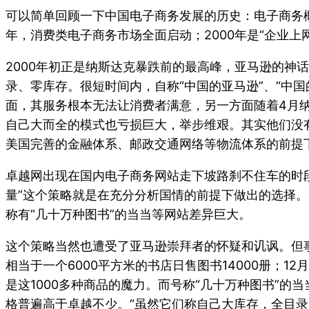
可以简单回顾一下中国电子商务发展的历史：电子商务概念
年，消费类电子商务市场全面启动；2000年是“企业
2000年初正是纳斯达克暴跌前的最高峰，亚马逊的神
录、零库存。很短时间内，自称“中国的亚马逊”、“中国
面，其服务根本无法让消费者满意，另一方面随着4月纳
自己大而全的模式也亏损巨大，举步维艰。其实他们没
美国完善的金融体系、邮政交通网络等物流体系的前提
卓越网出现在国内电子商务网站走下坡路刹不住车的时
量”这个策略就是在充分分析国情的前提下做出的选择。2
称有“几十万种图书”的当当等网站差异巨大。
这个策略当然也遭受了亚马逊崇拜者的怀疑和讥讽。但事
相当于一个6000平方米的书店日售图书14000册；1
是这1000多种商品的魔力。而号称“几十万种图书”
格普遍高于卓越不少。“虽然它们称自己大库存，全目