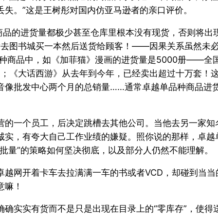
丢失。”这是王树彤对国内仿亚马逊者的亲口评价。
种商品的进货量都极少甚至仓库里根本没有现货，否则将出
单后去图书城买一本然后送货给顾客！——因果关系虽然未
多种商品中，如《加菲猫》漫画的进货量是5000册——
；《大话西游》从去年到今年，已经卖出超过十万套！这
音像批发中心两个月的总销量……通常卓越单品种商品进
营的一个员工，后决定跳槽去其他公司。当他去另一家知
诚实，有夸大自己工作业绩的嫌疑。照你说的那样，卓越
批量”的策略如何坚决彻底，以及部分人仍然不能理解。
卓越网开着卡车去拉满满一车的书或者VCD，却碰到当
意嘛！
确确实实有货而不是只是出现在目录上的“零库存”，使得