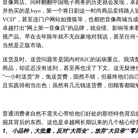
音像商店。同样翻翻中国电子商务的历史就会发现，卓
并热买的是
，第一个将日剧这一时尚商品卖得路人
Joyo
”，甚至连门户网站如搜狐等，也都把音像商城当
VCD
卓越打出“网上第一音像店”的品牌，就业绩、影响等来
视产品。早在去年陈年就不无自豪地对我说，甚至任何
当然是正版市场。
送货及时。送货问题常是国内对
的诟病重点。我清
B2C
商品，却迟迟没有送到，甚至再也没了下文。这无疑挫
“一小时送货”并，免送货费，固然不错，但最终他们自
且实践得相当出色；虽然有几元钱送货费，但顾客都能
普通消费者自然不需关心带给他们好处的那些特色背后
掘其背后的东西。这也是卓越网长期以来的几个核心经
1、
小品种，大批量，反对“大而全”，放弃“大目录”“零