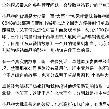
全的模式带来的各种管理问题，会导致网站客户的严重
小品种的背后是大批量，而“大而全”实际就意味着每
8848的总部离海淀图书城那么近？因为方便接到订
能赚钱，又有何先进性可言！而反观卓越：5月的100
印，三个月销量相当于西单图书大厦同产品
年销售总和
5
了；日剧《东京爱情故事》一个月的销量则相当于北京
判断为畅销商品的那些，则动辄在数千套的量。
有一个真实的故事，听上去像笑话：卓越原负责图书经
况。然而那家公司最终没有录用他，理由竟然是：你不
个不是编造的故事，也充分说明了卓越贯彻其“小品种大
卓越经营部经理杨盛轩和我聊起过他经常遇到的情形：
拿货。他笑言，这哪里是什么大而全，分明就是小本生
小品种大批量带来的效应，包括高折扣低价格；仓库里