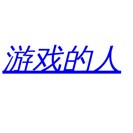
跳
至
内
容
游戏的人