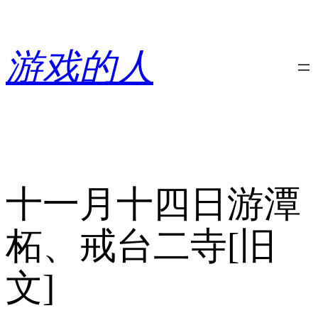
跳
至
内
游戏的人
容
十一月十四日游潭
柘、戒台二寺[旧
文]