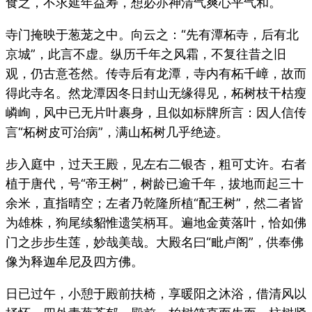
食之，不求延年益寿，想必亦神清气爽心平气和。
寺门掩映于葱茏之中。向云之：“先有潭柘寺，后有北
京城”，此言不虚。纵历千年之风霜，不复往昔之旧
观，仍古意苍然。传寺后有龙潭，寺内有柘千嶂，故而
得此寺名。然龙潭因冬日封山无缘得见，柘树枝干枯瘦
嶙峋，风中已无片叶裹身，且似如标牌所言：因人信传
言“柘树皮可治病”，满山柘树几乎绝迹。
步入庭中，过天王殿，见左右二银杏，粗可丈许。右者
植于唐代，号“帝王树”，树龄已逾千年，拔地而起三十
余米，直指晴空；左者乃乾隆所植“配王树”，然二者皆
为雄株，狗尾续貂惟遗笑柄耳。遍地金黄落叶，恰如佛
门之步步生莲，妙哉美哉。大殿名曰“毗卢阁”，供奉佛
像为释迦牟尼及四方佛。
日已过午，小憩于殿前扶椅，享暖阳之沐浴，借清风以