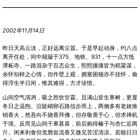
2002年11月14日
昨日天高云淡，正好远离尘嚣。于是早起动身，约八点
离开住处，间中颠簸于375、地铁、931，十一点方抵
潭柘寺。一路混杂于百态众生，熙熙攘攘皆为稻粱谋，
余怀别样之心情，但作壁上观，拥塞困顿亦不挂怀，偷
得浮生半日闲，惟其难得，方才珍惜。
山间空气清冽，吸之胜饮甘霖。且满山皆生寒树，更显
冬日之温煦。沿陡峭卵石路信步而上，两侧多有老妪推
销香火，然吾向不烧香拜佛，但存敬畏于心，但求禅机
于境。反而见山间干果甚喜，前后购得榛子与杏仁近两
斤。闲来剥食但觉唇齿流香又微见苦涩清凉。若能日日