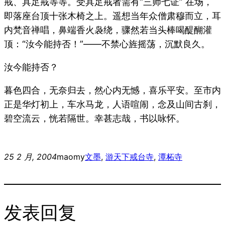
戒、具足戒等等。受具足戒者需有“三师七证” 在场，
即落座台顶十张木椅之上。遥想当年众僧肃穆而立，耳
内梵音禅唱，鼻端香火袅绕，骤然若当头棒喝醍醐灌
顶：“汝今能持否！”——不禁心旌摇荡，沉默良久。
汝今能持否？
暮色四合，无奈归去，然心内无憾，喜乐平安。至市内
正是华灯初上，车水马龙，人语喧闹，念及山间古刹，
碧空流云，恍若隔世。幸甚志哉，书以咏怀。
25 2 月, 2004
maomy
文墨
, 
游天下
戒台寺
, 
潭柘寺
发表回复