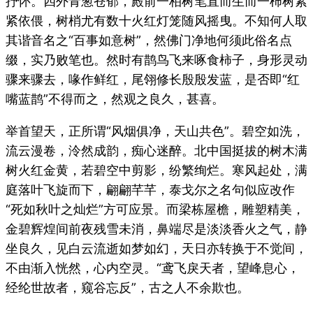
抒怀。四外青葱苍郁，殿前一柏树笔直而生而一柿树紧
紧依偎，树梢尤有数十火红灯笼随风摇曳。不知何人取
其谐音名之“百事如意树”，然佛门净地何须此俗名点
缀，实乃败笔也。然时有鹊鸟飞来啄食柿子，身形灵动
骤来骤去，喙作鲜红，尾翎修长殷殷发蓝，是否即“红
嘴蓝鹊”不得而之，然观之良久，甚喜。
举首望天，正所谓“风烟俱净，天山共色”。碧空如洗，
流云漫卷，泠然成韵，痴心迷醉。北中国挺拔的树木满
树火红金黄，若碧空中剪影，纷繁绚烂。寒风起处，满
庭落叶飞旋而下，翩翩芊芊，泰戈尔之名句似应改作
“死如秋叶之灿烂”方可应景。而梁栋屋檐，雕塑精美，
金碧辉煌间前夜残雪未消，鼻端尽是淡淡香火之气，静
坐良久，见白云流逝如梦如幻，天日亦转换于不觉间，
不由渐入恍然，心内空灵。“鸢飞戾天者，望峰息心，
经纶世故者，窥谷忘反”，古之人不余欺也。