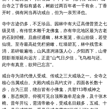
台寺之丁香似有盛名，树龄过两百年者一千有余，丁香
开时，倘有闲当再访戒台，但为一亲芳泽也。
寺中古迹仍多，不乏珍品。园林中有大辽高僧普贤之七
级灵塔，有传世木雕千龙佛龛，亦有华北地区最为古老
的石刻经幢。且曲径通幽，林木葱茏，依山拾级，若登
仙境。至寺最高处凭栏俯瞰，红墙碧瓦，林中残雪未
消，若碎银遍地，山风凛冽涤荡人心，夕阳西下，山脊
阴影渐渐延向远方，正是“山气日夕佳，飞鸟相与还。
此中有真意，欲辩已忘言”。
戒台寺为清代僧人受戒、传戒之三大戒场之一。全寺之
核心当属戒台。大殿内戒台高约丈许，四面各长数十
步，台为三层，绕台皆有小佛龛，共塑113尊戒神之
像，形态炯异。仰视可见台顶释迦牟尼金身，及十张木
椅。昔年开坛，需清帝敕令，受戒名目颇多，五戒、十