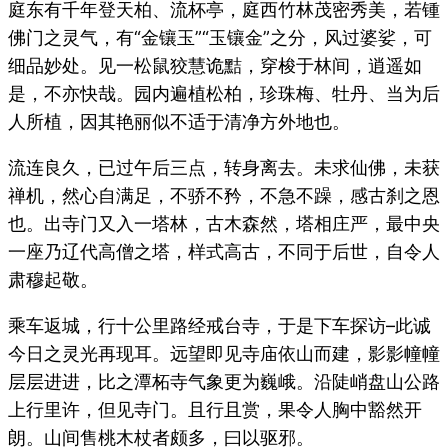
庭东有千年登天柏、流杯亭，庭西竹林茂密秀美，若锺
佛门之灵气，有“金镶玉”“玉镶金”之分，风过婆娑，可
细品妙处。见一松鼠狡慧诡黠，穿梭于林间，逍遥如
是，不亦快哉。园内遍植松柏，珍珠梅、牡丹、当为后
人所植，因其艳丽似不适于清净方外地也。
流连良久，已过午后三点，转身离去。未求仙佛，未获
禅机，然心自满足，不骄不矜，不急不躁，感古刹之恩
也。出寺门又入一塔林，古木森然，塔相庄严，最中央
一座乃辽代高僧之塔，样式高古，不同于后世，自令人
肃穆起敬。
乘车返城，行十公里路经戒台寺，于是下车探访–此诚
今日之灵光再现耳。远望即见寺庙依山而建，影影幢幢
层层进进，比之潭柘寺气象更为巍峨。沿陡峭盘山公路
上行里许，但见寺门。且行且赏，果令人胸中豁然开
朗。山间售桃木杖者颇多，曰以驱邪。