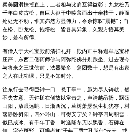
柔美圆滑扶摇直上，二者相与比肩互得益彰；九龙松乃
千年白皮古松，自巨大躯干中喷薄而出十余枝干，静而
处处无不动，惟其岿然方显伟力，令余惊叹“震撼”；自
在松、卧龙松、抱塔松，皆各具异象，久观方悟其美
妙，若有所得。
有僧人于大雄宝殿前清扫礼拜，殿内正中释迦牟尼宝相
庄严，东西二侧药师佛与阿弥陀佛分别跌坐。过去现今
与将来之三世佛前，法器繁多，蒲团数十，想是有出家
之人在此功课，只是不知时分。
往东行去寻得巨钟一口，悬于亭中，虽为尽人铸就，然
不失古意。无钟槌在侧故以掌击之，声清越昂扬，飘荡
山阳，放眼远眺，日渐西沉，草树萧瑟然生机犹存，村
落静卧斜阳，四外环山，可得安宁矣？钟亭四周积雪，
似已成冰。有千年丁香，时逢隆冬无以飘香，石碑在
侧，字迹斑驳，可辨者如“千年丁香”“孔尚任”云云。戒