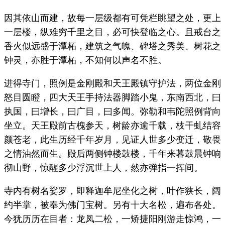
因其依山而建，故每一层级都有可凭栏眺望之处，更上
一层楼，纵难穷千里之目，必可快登临之心。且戒台之
香火似远盛于潭柘，建筑之气魄、碑塔之秀美、树花之
钟灵，亦胜于潭柘，不知何以声名不胜。
进得寺门，照例是金刚殿和天王殿镇守护法，两位金刚
怒目圆瞪，四大天王手持法器脚踏小鬼，东南西北，曰
执国，曰增长，曰广目，曰多闻。弥勒和韦陀照例背向
坐立。天王殿前古槐参天，树龄亦逾千载，枝干虬结容
颜苍老，此生历经千年岁月，见证人世多少变迁，敬畏
之情油然而生。殿后两侧钟楼鼓楼，千年来暮鼓晨钟响
彻山野，惊醒多少浮沉世上人，然亦弹指一挥间。
寺内有树名娑罗，即释迦牟尼坐化之树，叶作狭长，阔
约半掌，被奉为佛门宝树。另有十大名松，遍布各处。
今犹历历在目者：龙凤二松，一矫捷阳刚游走惊鸿，一