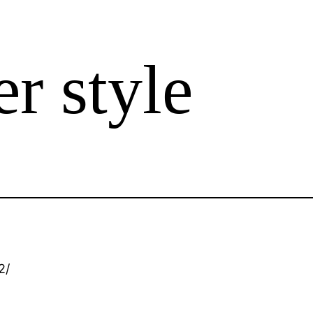
r style
2/