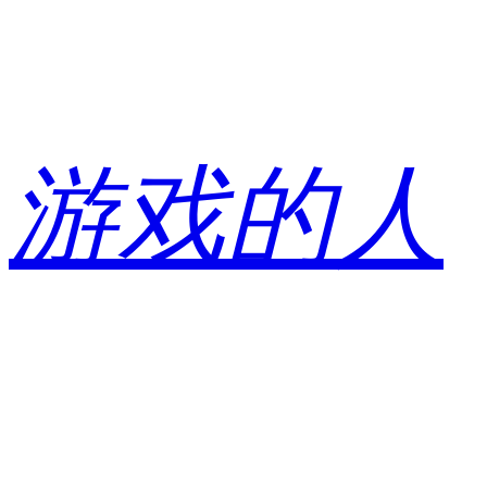
跳
至
内
容
游戏的人