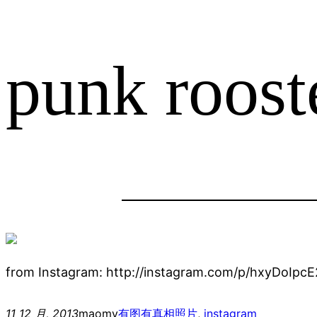
punk rooste
from Instagram: http://instagram.com/p/hxyDoIpcE
11 12 月, 2013
maomy
有图有真相
照片
, 
instagram