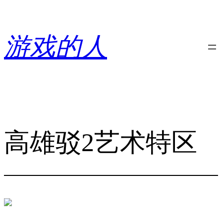
跳
至
内
游戏的人
容
高雄驳2艺术特区