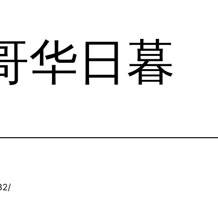
哥华日暮
B2/