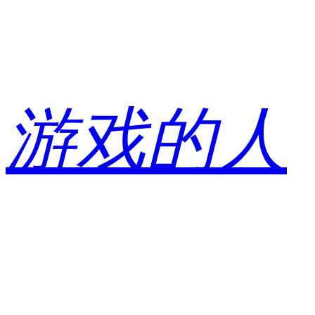
跳
至
内
容
游戏的人