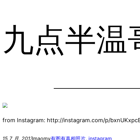
九点半温
from Instagram: http://instagram.com/p/bxnUKxpc
15 7 月, 2013
maomy
有图有真相
照片
, 
instagram