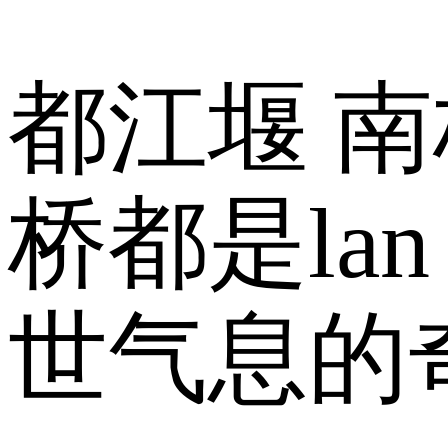
都江堰 南
桥都是lan
世气息的