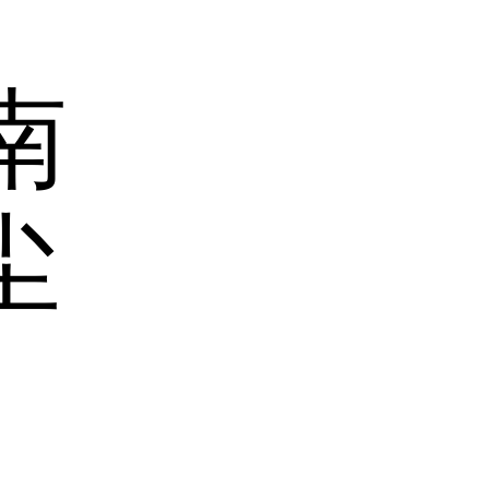
南
尘
！