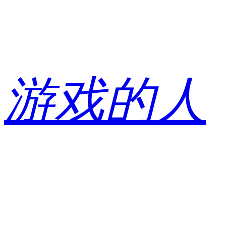
跳
至
内
容
游戏的人