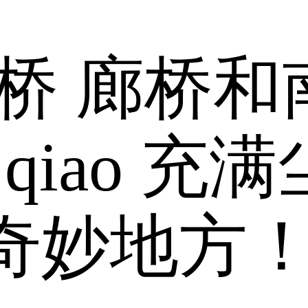
桥 廊桥和
 qiao 充满
奇妙地方