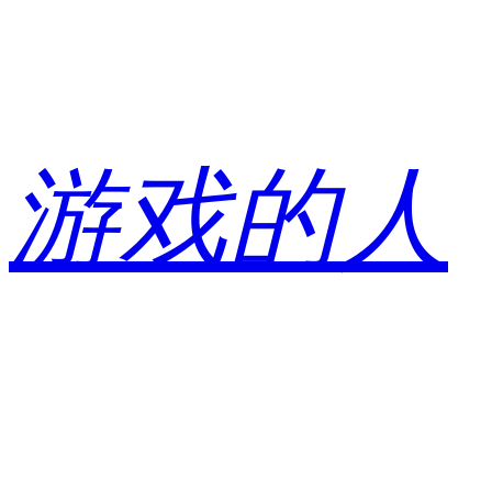
跳
至
内
容
游戏的人