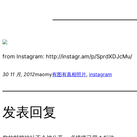
from Instagram: http://instagr.am/p/SprdXDJcMu/
30 11 月, 2012
maomy
有图有真相
照片
, 
instagram
发表回复