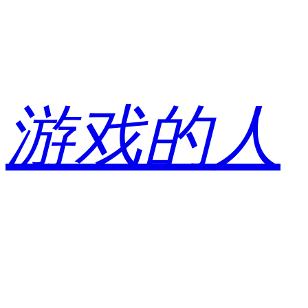
跳
至
内
容
游戏的人