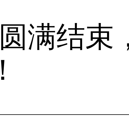
.圆满结束
！