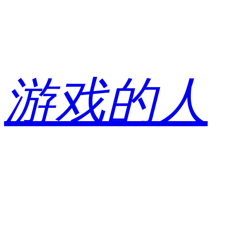
跳
至
内
容
游戏的人