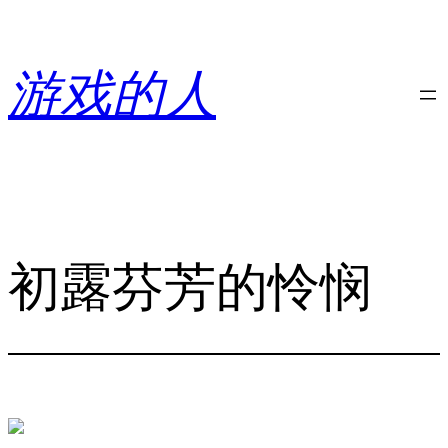
跳
至
内
游戏的人
容
初露芬芳的怜悯