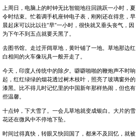
上周日，电脑上的时钟无比智能地往回跳跃一小时，夏
令时结束。忙着调手机座钟电子表，刚刚还在得意，早
晨起床可以比以往“早”一小时，很快就又垂头丧气，因
为下午不到五点就要天黑了。
去图书馆。走过开阔草地，黄叶铺了一地。草地那边红
白相间的火车像玩具一般开走了。
今天，印度人传统中的除夕。噼噼啪啪的鞭炮声不时响
起，红红绿绿的烟花透过树木枝叶，照亮了玻璃窗外的
漆黑。比不得儿时记忆里的中国新年那样热闹，但也有
些温馨。
十点钟，下大雪了。一会儿草地就变成银白。大片的雪
花还在微风中不停地下坠。
时间过得真快，转眼又快回国了，都来不及回忆，就被