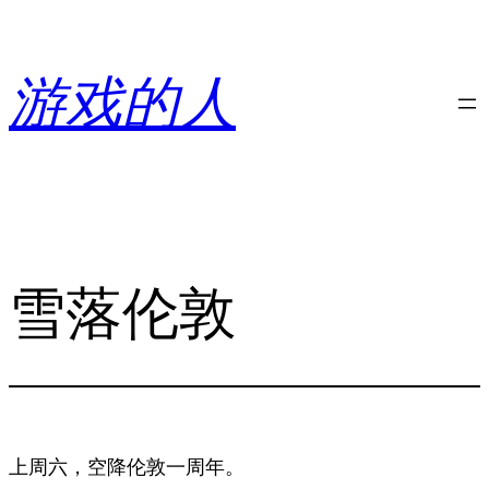
跳
至
内
游戏的人
容
雪落伦敦
上周六，空降伦敦一周年。