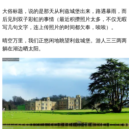
大俗标题，说的是那天从利兹城堡出来，路遇暴雨，而
后见到双子彩虹的事情（最近积攒照片太多，不仅无暇
写几句文字，连上传照片的时间都欠奉，唉唉）。
晴空万里，我们正悠闲地眺望利兹城堡。游人三三两两
躺在湖边晒太阳。