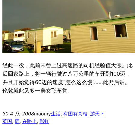
经此一役，此前未曾上过高速路的司机经验值大涨。此
后回家路上，将一辆行驶过八万公里的车开到100迈，
并且开始觉得60迈的速度“怎么这么慢”……此乃后话。
伦敦就此又多一美女飞车党。
30 4 月, 2008
maomy
生活
, 
有图有真相
, 
游天下
英国
, 
雨
, 
在路上
, 
彩虹