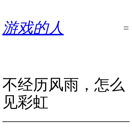
跳
至
内
游戏的人
容
不经历风雨，怎么
见彩虹