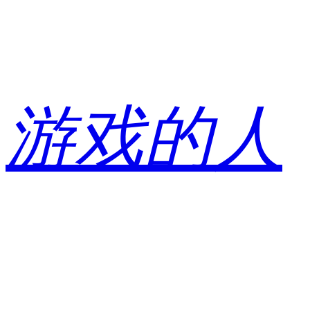
跳
至
内
容
游戏的人