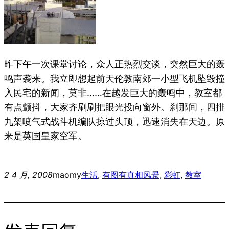
昨下午一次课堂讨论，众人正热烈交谈，突然巨大的轰
鸣声袭来。我立即想起前天伦敦南郊一小型飞机坠毁撞
入民宅的新闻，莫非……在越发巨大的轰鸣中，教室都
有点颤抖，大家齐刷刷把眼光投向窗外。刹那间，四排
九架喷气式战斗机编队掠过头顶，迅速消失在天边。原
来是英国皇家空军。
2 4 月, 2008
maomy
生活
, 
有图有真相
风景
, 
彩虹
, 
教室