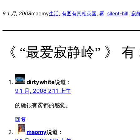
9 1 月, 2008
maomy
生活
, 
有图有真相
英国
, 
雾
, 
silent-hill
, 
寂
《 “最爱寂静岭” 》 有
dirtywhite
说道：
9 1 月, 2008 2:11 上午
的确很有雾都的感觉。
回复
maomy
说道：