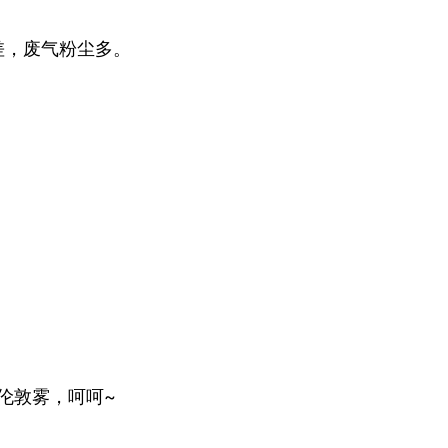
差，废气粉尘多。
伦敦雾，呵呵~