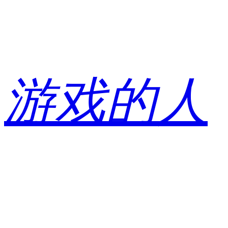
跳
至
内
容
游戏的人