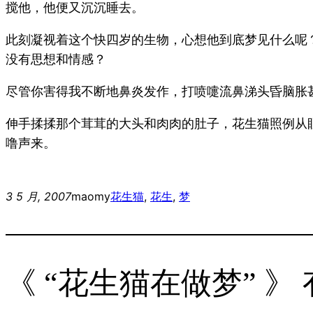
搅他，他便又沉沉睡去。
此刻凝视着这个快四岁的生物，心想他到底梦见什么呢
没有思想和情感？
尽管你害得我不断地鼻炎发作，打喷嚏流鼻涕头昏脑胀
伸手揉揉那个茸茸的大头和肉肉的肚子，花生猫照例从
噜声来。
3 5 月, 2007
maomy
花生
猫
, 
花生
, 
梦
《 “花生猫在做梦” 》 