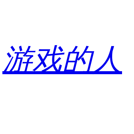
跳
至
内
容
游戏的人