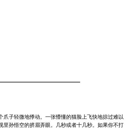
个爪子轻微地悸动。一张懵懂的猫脸上飞快地掠过难以
视里孙悟空的挤眉弄眼。几秒或者十几秒。如果你不打