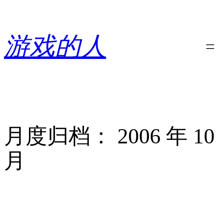
跳
至
内
游戏的人
容
月度归档：
2006 年 10
月