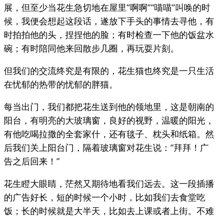
展，但至少当花生急切地在屋里“啊啊”“喵喵”叫唤的时
候，我便会想起这段话，遂放下手头的事情去寻他，有
时拍拍他的头，捏捏他的脸；有时检查一下他的饭盆水
碗；有时陪同他来回散步几圈，再玩耍片刻。
但我们的交流终究是有限的，花生猫也终究是一只生活
在忧郁的热带的忧郁的胖猫。
每当出门，我们都把花生送到他的领地里，这是朝南的
阳台，有明亮的大玻璃窗，良好的视野，温暖的阳光，
有他吃喝拉撒的全套家什，还有毯子、枕头和纸箱。然
后我们关上阳台门，隔着玻璃窗对花生说：“拜拜！广
告之后回来！”
花生瞪大眼睛，茫然又期待地看我们远去。这一段插播
的广告好长，短的时候一个小时，比如我们去食堂吃
饭；长的时候就是大半天，比如去上课或者上街。不难