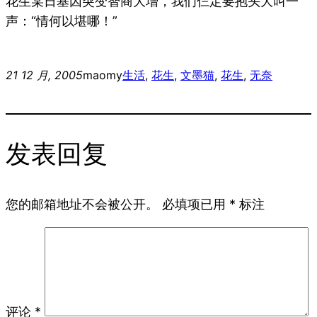
花生某日基因突变智商大增，我们仨定要抱头大叫一
声：“情何以堪哪！”
21 12 月, 2005
maomy
生活
, 
花生
, 
文墨
猫
, 
花生
, 
无奈
发表回复
您的邮箱地址不会被公开。
必填项已用
*
标注
评论
*