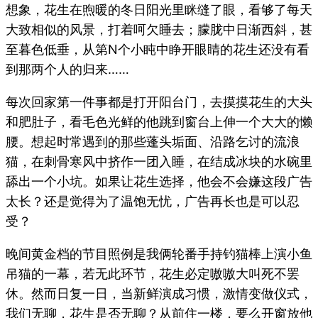
想象，花生在煦暖的冬日阳光里眯缝了眼，看够了每天
大致相似的风景，打着呵欠睡去；朦胧中日渐西斜，甚
至暮色低垂，从第N个小盹中睁开眼睛的花生还没有看
到那两个人的归来……
每次回家第一件事都是打开阳台门，去摸摸花生的大头
和肥肚子，看毛色光鲜的他跳到窗台上伸一个大大的懒
腰。想起时常遇到的那些蓬头垢面、沿路乞讨的流浪
猫，在刺骨寒风中挤作一团入睡，在结成冰块的水碗里
舔出一个小坑。如果让花生选择，他会不会嫌这段广告
太长？还是觉得为了温饱无忧，广告再长也是可以忍
受？
晚间黄金档的节目照例是我俩轮番手持钓猫棒上演小鱼
吊猫的一幕，若无此环节，花生必定嗷嗷大叫死不罢
休。然而日复一日，当新鲜演成习惯，激情变做仪式，
我们无聊，花生是否无聊？从前住一楼，要么开窗放他