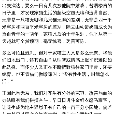
出去溜达，要么一日有几次放他院中嬉戏；暂居楼房的
日子里，才发现家猫生活的超级空虚无聊和违背自然。
无非是一只猫无聊和几只猫无聊的差别，无非是四十平
米牢房和两百平米牢房的差别，除去由幼齿奶猫成长为
热血青年的一两年，家猫此后的十年生涯，似乎从第一
天起就可全然预期，毫无惊喜，乏善可陈。
多么可怕且残忍。但对于家猫主人又是多么无奈。将他
们扫地出门，还其自由？从理智或情感上似乎都难以如
此选择。而多少人又正在不断把野猫往家门里带，还要
绝育。也不管猫们嗷嗷嚎叫：“没有性生活，叫我怎么
活！”
正因此番无奈，我们对花生有分外的宽容。改善局面的
办法唯有我们拼搏奋斗，早日日进斗金鲜衣怒马豪宅，
让花生成为地主猫崽子有自己的一亩三分小园地。倘若