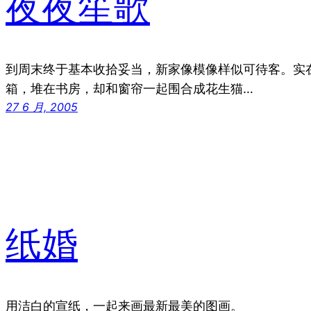
夜夜笙歌
到周末终于基本收拾妥当，新家像模像样似可待客。实
箱，堆在书房，却和窗帘一起围合成花生猫…
27 6 月, 2005
纸婚
用洁白的宣纸，一起来画最新最美的图画。