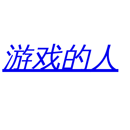
跳
至
内
容
游戏的人