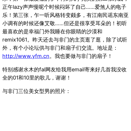
正午lazy声声慢呢个时候闷坏了自己……爱煞人的电子
乐！第三张，乍一听风格转变颇多，有江南民谣东南亚
小调有的时候还像艾敬……但还是很享受耳朵的！初听
最喜欢的是幸福门外我睡在你眼睛的沙漠和
remix1061。昨天还去与非门的主页逛了逛，除了试听
外，有个小论坛供与非门和扇子们交流。地址是：
http://www.yfm.cn
。我也要做与非门的扇子！
特别感谢水木的fal网友给我用email寄来好几首我没收
全的01和10里的歌儿，谢谢！
与非门三位美女型男的照片：