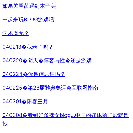
如果关翠茜遇到木子美
一起来玩BLOG游戏吧
学术虚无？
040213�我老了吗？
040220�阴天�博客与性�还是游戏
040224�你是信息狂吗？
040225�第28届雅典奥运会互联网指南
040301�阳春三月
040308�看到好多裸女blog…中国的媒体除了炒就是
抄