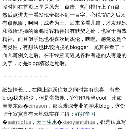
段时间在首页上享尽风光，点击、热门排行上了n篇，
然后点进去一看发现全都不到一百字。心说“靠”之后又
有点佩服，呵呵，成者为王。后来多看几篇，才发现她
和我所追捧的涂鸦博客精神很有默契之处，也富于游戏
精神。而且似乎她也很喜欢周杰伦，嘿嘿。感觉这是个
有灵性，有想法也比较洒脱的blogger，尤其在看了上
面几篇例文之后。在不经意间遇见各种有趣的人有趣的
文字，才是blog精彩之处啊。
－－－－－－－－－
纸短情长……在网上跳跃往复之间时常有惊喜。有些
blog我去得少，但是蛮敬佩，它们也相当cool。比如
夷夏东西
�
cinason
，那么艰深专业的学术blog，这份
坚守寂寞自有天地就实在了得；
好好学习
�
saintlotus
，
天一生水
�
xiaoyanruhua
，都是认真写