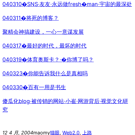
040310�SNS·友友·永远做fresh�man·宇宙的最深处
040311�将死的博客？
聚精会神搞建设，一心一意谋发展
040317�最好的时代，最坏的时代
040319�体育奥斯卡？·�你博了吗？
040323�你能告诉我什么是真相吗
040330�百有一用是书生
傻瓜化blog·被传销的网站·小崔·网游背后·视觉文化研
究
12 4 月, 2004
maomy
猫眼
, 
Web2.0
, 
上路