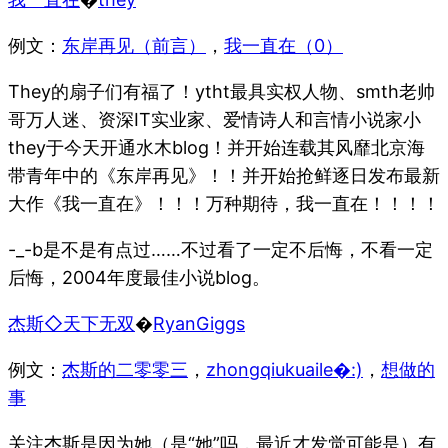
例文：
东岸再见（前言）
，
我一直在（0）
They的扇子们有福了！ytht最具实权人物、smth老帅
哥万人迷、资深IT实业家、爱情诗人和言情小说家小
they于今天开通水木blog！并开始连载其风靡北京海
带青年中的《东岸再见》！！并开始抢鲜逐日发布最新
大作《我一直在》！！！万种期待，我一直在！！！！
-_-b是不是有点过……不过看了一定不后悔，不看一定
后悔，2004年度最佳小说blog。
杰斯◇天下无双
�
RyanGiggs
例文：
杰斯的二零零三
，
zhongqiukuaile�:)
，
想做的
事
关注杰斯是因为她（是“她”吗，最近才发觉可能是）有