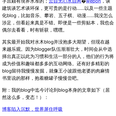
字且颇有境界水准的；
云自无心水自闲
�
wepon
，谈
建筑谈艺术谈环保，更可贵的是行动……以及一些主题
化blog，比如音乐、攀岩、五子棋、动漫……我没怎么
涉足，但看起来真是不错。即便是一些剪贴本，我也会
偶尔去看看，时有斩获，嘿嘿。
其实最开始我对水木blog并没抱多大期望，但现在越
来越乐观。因为blogger队伍渐渐壮大，时间会从中选
择出真正以此为习惯和生活一部分的人，他们的行为将
成为价值和趣味都多多的互动网络。还有好多精彩的
blog留待我慢慢发掘，就像王小波跟他老婆的肉麻情
书里说的那样，抱着糖罐子慢慢尝吧。
附：我的blog中迄今讨论到blog本身的文章如下（居
然这么多，变态！）：
博客陷入沉默，世界屏住呼吸