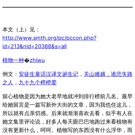
本文（上）见：
http://www.smth.org/pc/pccon.php?
id=213&nid=20388&s=all
植物一种
�
zhiwu
例文：
安徒生童话汉译文诞生记
，
关山难越，谁悲失路
之人
，
九十九个橙橙爱
留心植物是因为她大老早地就冲到排行榜前几名。最早
给她留言是一篇写新外大街的文章，因为我也住这儿，
所以就有点亲切感。后来就渐渐喜欢去看，似乎有人在
她文集里评论说，好多人每天眼巴巴地跑过来看植物有
没有更新什么，呵呵。植物写的东西没有什么浮华，而