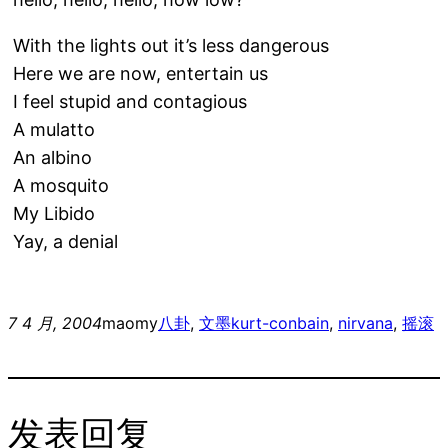
With the lights out it’s less dangerous
Here we are now, entertain us
I feel stupid and contagious
A mulatto
An albino
A mosquito
My Libido
Yay, a denial
7 4 月, 2004
maomy
八卦
, 
文墨
kurt-conbain
, 
nirvana
, 
摇滚
发表回复