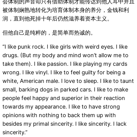
会体制的声音却只有借助体制才能传达到他人耳中并且
被体制娴熟地转化为培育体制本身的养分，金钱和利
润，直到他死掉十年后仍然滋养着资本主义。
但他自己是纯粹的，是简单而热诚的。
“I like punk rock. I like girls with weird eyes. I like
drugs. (But my body and mind won’t allow me to
take them). I like passion. I like playing my cards
wrong. I like vinyl. I like to feel guilty for being a
white, American male. I love to sleep. I like to taunt
small, barking dogs in parked cars. I like to make
people feel happy and superior in their reaction
towards my appearance. I like to have strong
opinions with nothing to back them up with
besides my primal sincerity. I like sincerity. I lack
sincerity.”