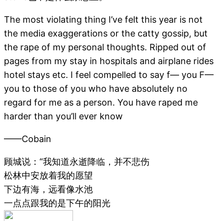
The most violating thing I’ve felt this year is not
the media exaggerations or the catty gossip, but
the rape of my personal thoughts. Ripped out of
pages from my stay in hospitals and airplane rides
hotel stays etc. I feel compelled to say f— you F—
you to those of you who have absolutely no
regard for me as a person. You have raped me
harder than you’ll ever know
——Cobain
顾城说：“我知道永逝降临，并不悲伤
松林中安放着我的愿望
下边有海，远看像水池
一点点跟我的是下午的阳光