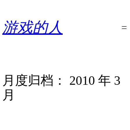
跳
至
内
游戏的人
容
月度归档：
2010 年 3
月